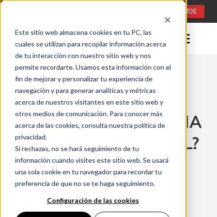
Idioma:
ES
CONSULTA DE PROYECTOS
Este sitio web almacena cookies en tu PC, las
cuales se utilizan para recopilar información acerca
de tu interacción con nuestro sitio web y nos
permite recordarte. Usamos esta información con el
fin de mejorar y personalizar tu experiencia de
Tiempo de leer: 6 minuty
navegación y para generar analíticas y métricas
19/07/2022
acerca de nuestros visitantes en este sitio web y
otros medios de comunicación. Para conocer más
¿CÓMO FUNCIONA UNA
acerca de las cookies, consulta nuestra política de
CHIMENEA DE ETANOL?
privacidad.
Si rechazas, no se hará seguimiento de tu
COMPARACIÓN DE
información cuando visites este sitio web. Se usará
una sola cookie en tu navegador para recordar tu
CHIMENEAS
preferencia de que no se te haga seguimiento.
Configuración de las cookies
AUTOMÁTICAS Y