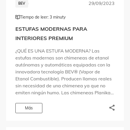
29/09/2023
BEV
Tiempo de leer: 3 minuty
ESTUFAS MODERNAS PARA
INTERIORES PREMIUM
¿QUÉ ES UNA ESTUFA MODERNA? Las
estufas modernas son chimeneas de etanol
autónomas y automáticas equipadas con la
innovadora tecnología BEV® (Vapor de
Etanol Combustible). Producen llamas reales
sin necesidad de una chimenea ya que no
emiten ningún humo. Las chimeneas Planika
se controlan tan fácilmente como un televisor
– con un mando a distancia. […]
Más