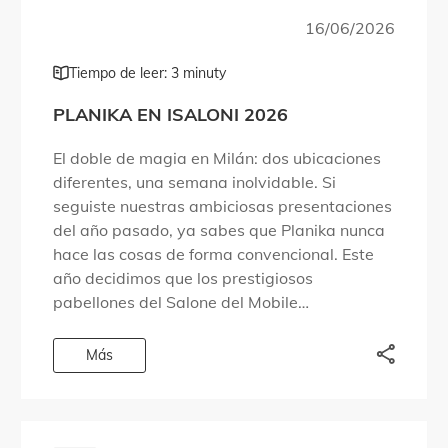
16/06/2026
Tiempo de leer: 3 minuty
PLANIKA EN ISALONI 2026
El doble de magia en Milán: dos ubicaciones
diferentes, una semana inolvidable. Si
seguiste nuestras ambiciosas presentaciones
del año pasado, ya sabes que Planika nunca
hace las cosas de forma convencional. Este
año decidimos que los prestigiosos
pabellones del Salone del Mobile
simplemente no eran suficientes para
albergar todo lo que queríamos compartir.
Más
Por eso […]