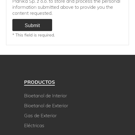
Planika Sp. z o.o. to store and process the personal
information submitted above to provide you the
content requested.
* This field is required.
PRODUCTOS
Bioetanol de Interior
Bioetanol de Exterior
Gas de Exterior
Eléctricas