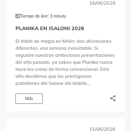
16/06/2026
Tiempo de leer: 3 minuty
PLANIKA EN ISALONI 2026
El doble de magia en Milán: dos ubicaciones
diferentes, una semana inolvidable. Si
seguiste nuestras ambiciosas presentaciones
del año pasado, ya sabes que Planika nunca
hace las cosas de forma convencional. Este
año decidimos que los prestigiosos
pabellones del Salone del Mobile
simplemente no eran suficientes para
albergar todo lo que queríamos compartir.
Más
Por eso […]
15/06/2026