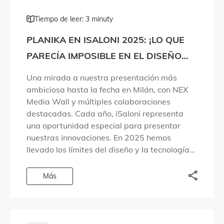
Tiempo de leer: 3 minuty
PLANIKA EN ISALONI 2025: ¡LO QUE
PARECÍA IMPOSIBLE EN EL DISEÑO
DEL FUEGO SE HA HECHO REALIDAD!
Una mirada a nuestra presentación más
ambiciosa hasta la fecha en Milán, con NEX
Media Wall y múltiples colaboraciones
destacadas. Cada año, iSaloni representa
una oportunidad especial para presentar
nuestras innovaciones. En 2025 hemos
llevado los límites del diseño y la tecnología
aún más lejos. Hemos dado respuesta a
preguntas que las personas llevaban años […]
Más