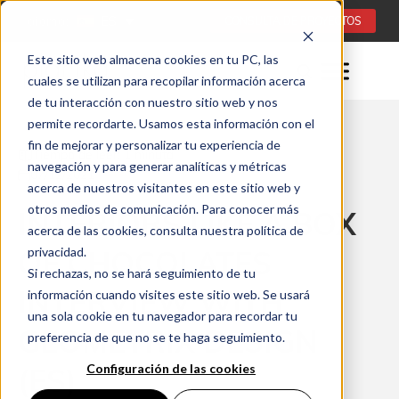
Idioma:
ES
CONSULTA DE PROYECTOS
Este sitio web almacena cookies en tu PC, las
cuales se utilizan para recopilar información acerca
de tu interacción con nuestro sitio web y nos
permite recordarte. Usamos esta información con el
fin de mejorar y personalizar tu experiencia de
Tiempo de leer: 1 minuta
navegación y para generar analíticas y métricas
07/12/2021
acerca de nuestros visitantes en este sitio web y
otros medios de comunicación. Para conocer más
INTERIORS LIKE A BOX
acerca de las cookies, consulta nuestra política de
OF CHOCOLATES
privacidad.
Si rechazas, no se hará seguimiento de tu
INTERVIEW WITH
información cuando visites este sitio web. Se usará
una sola cookie en tu navegador para recordar tu
GEOMETRIX DESIGN
preferencia de que no se te haga seguimiento.
Configuración de las cookies
(ES)