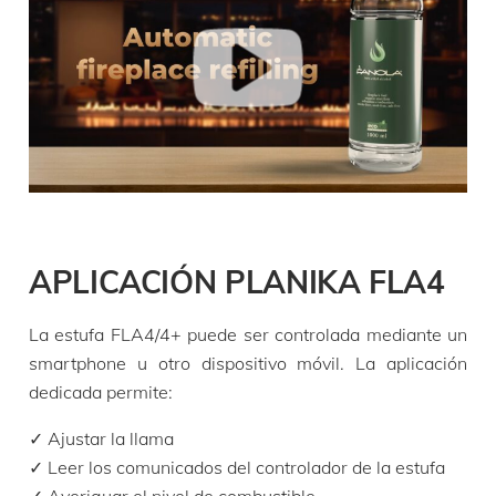
€
14 990,00
producto
FLA4 2490 Burner
Dimensiones
longitud – altura – profundidad
2490 mm – 220 mm – 280 mm
Tiempo de combustión
10 h
APLICACIÓN PLANIKA FLA4
Precios desde
(IVA no incluido)
€
17 420,00
La estufa FLA4/4+ puede ser controlada mediante un
smartphone u otro dispositivo móvil. La aplicación
dedicada permite:
producto
✓ Ajustar la llama
FLA4+ 2490 Burner
✓ Leer los comunicados del controlador de la estufa
Dimensiones
longitud – altura – profundidad
✓ Averiguar el nivel de combustible