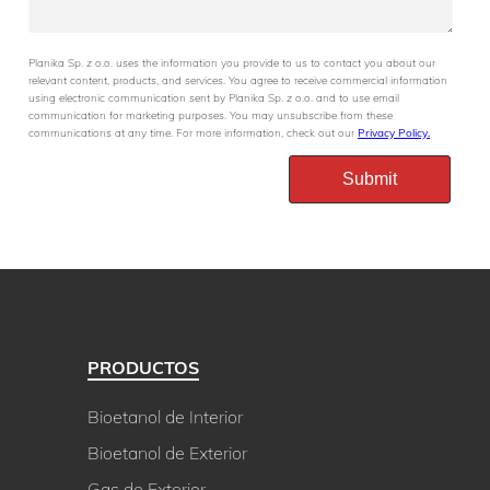
Planika Sp. z o.o. uses the information you provide to us to contact you about our
relevant content, products, and services. You agree to receive commercial information
using electronic communication sent by Planika Sp. z o.o. and to use email
communication for marketing purposes. You may unsubscribe from these
communications at any time. For more information, check out our
Privacy Policy.
PRODUCTOS
Bioetanol de Interior
Bioetanol de Exterior
Gas de Exterior