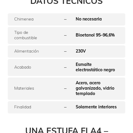
DATOS TÉCNICOS
FLA4+ 790 Burner
Dimensiones
longitud – altura – profundidad
790 mm – 305 mm – 280 mm
–
Chimenea
No necesaria
Tiempo de combustión
25 h
Tipo de
–
Bioetanol 95–96,6%
Precios desde
(IVA no incluido)
combustible
€
6 420,00
–
Alimentación
230V
Esmalte
–
Acabado
electrostático negro
producto
FLA4 990 Burner
Acero, acero
–
Materiales
galvanizado, vidrio
Dimensiones
longitud – altura – profundidad
templado
990 mm – 220 mm – 280 mm
Tiempo de combustión
–
Finalidad
Solamente interiores
8 h
Precios desde
(IVA no incluido)
€
6 485,00
UNA ESTUFA FLA4 –