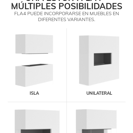
MÚLTIPLES POSIBILIDADES
FLA4 PUEDE INCORPORARSE EN MUEBLES EN
DIFERENTES VARIANTES.
producto
FLA4+ 990 Burner
Dimensiones
longitud – altura – profundidad
990 mm – 305 mm – 280 mm
Tiempo de combustión
26 h
Precios desde
(IVA no incluido)
€
7 830,00
ISLA
UNILATERAL
producto
FLA4 1190 Burner
Dimensiones
longitud – altura – profundidad
1190 mm – 220 mm – 280 mm
Tiempo de combustión
9 h