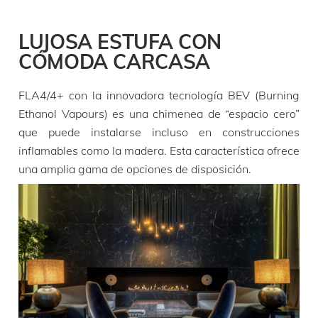
Dimensiones
longitud – altura – profundidad
1490 mm – 220 mm – 280 mm
LUJOSA ESTUFA CON
Tiempo de combustión
9 h
CÓMODA CARCASA
Precios desde
(IVA no incluido)
€
9 660,00
FLA4/4+ con la innovadora tecnología BEV (Burning
Ethanol Vapours) es una chimenea de “espacio cero”
que puede instalarse incluso en construcciones
inflamables como la madera. Esta característica ofrece
producto
una amplia gama de opciones de disposición.
FLA4+ 1490 Burner
Dimensiones
longitud – altura – profundidad
1490 mm – 305 mm – 280 mm
Tiempo de combustión
30 h
Precios desde
(IVA no incluido)
€
11 005,00