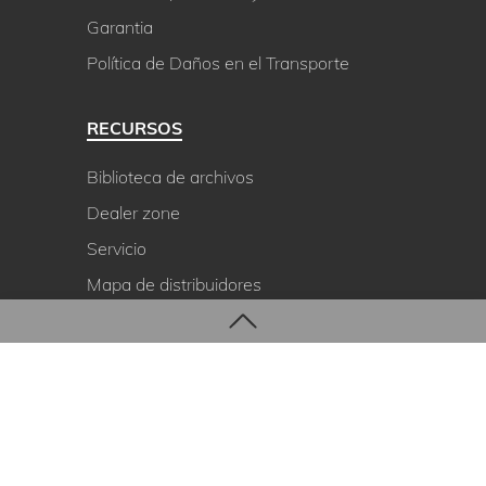
Garantia
Política de Daños en el Transporte
RECURSOS
Biblioteca de archivos
Dealer zone
Servicio
Mapa de distribuidores
CONTACT
ul. Bydgoskich Przemysłowców 10,
85-862 Bydgoszcz, Poland
planika@planikafires.com