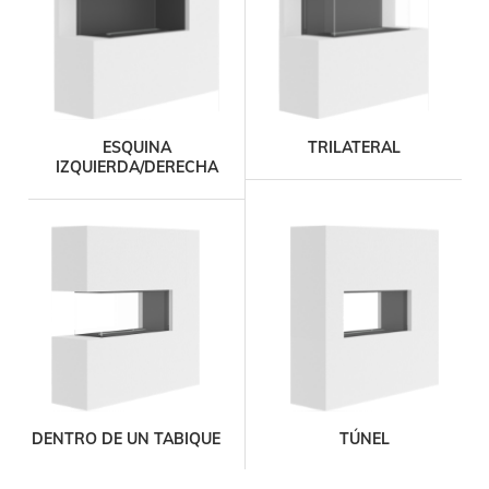
Precios desde
(IVA no incluido)
€
7 830,00
ESQUINA
TRILATERAL
producto
IZQUIERDA/DERECHA
FLA4+ 1190 Burner
Dimensiones
longitud – altura – profundidad
1190 mm – 305 mm – 280 mm
Tiempo de combustión
30 h
Precios desde
(IVA no incluido)
€
9 180,00
DENTRO DE UN TABIQUE
TÚNEL
producto
FLA4 1490 Burner