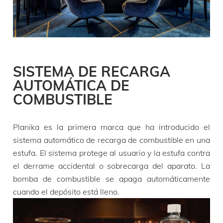
producto
FLA4 1990 Burner
Dimensiones
longitud – altura – profundidad
1990 mm – 220 mm – 280 mm
SISTEMA DE RECARGA
Tiempo de combustión
10 h
AUTOMÁTICA DE
Precios desde
(IVA no incluido)
COMBUSTIBLE
€
13 635,00
Planika es la primera marca que ha introducido el
sistema automático de recarga de combustible en una
estufa. El sistema protege al usuario y la estufa contra
producto
FLA4+ 1990 Burner
el derrame accidental o sobrecarga del aparato. La
bomba de combustible se apaga automáticamente
Dimensiones
longitud – altura – profundidad
1990 mm – 305 mm – 280 mm
cuando el depósito está lleno.
Tiempo de combustión
31 h
Precios desde
(IVA no incluido)