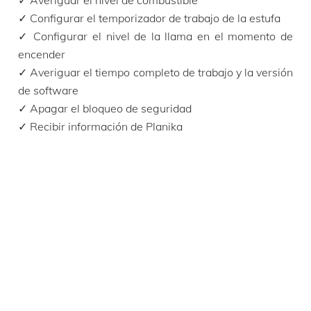
2490 mm – 305 mm – 280 mm
✓ Configurar el temporizador de trabajo de la estufa
Tiempo de combustión
✓ Configurar el nivel de la llama en el momento de
31 h
encender
Precios desde
(IVA no incluido)
€
18 770,00
✓ Averiguar el tiempo completo de trabajo y la versión
de software
✓ Apagar el bloqueo de seguridad
✓ Recibir información de Planika