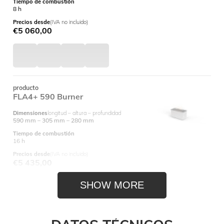
Tiempo de combustión
8 h
Precios desde
(IVA no incluido)
€
5 060,00
producto
FLA4+ 590 Burner
Dimensiones
longitud – altura – profundidad
590 mm – 305 mm – 280 mm
Tiempo de combustión
16 h
Precios desde
(IVA no incluido)
€
5 435,00
SHOW MORE
producto