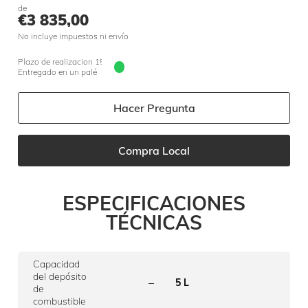
de
€
3 835,00
No incluye impuestos ni envío
Plazo de realizacion 15 jours
Entregado en un palé
Hacer Pregunta
Compra Local
ESPECIFICACIONES
TÉCNICAS
Capacidad
del depósito
–
5 L
de
combustible