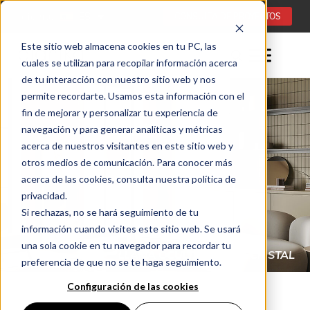
Idioma:
ES
CONSULTA DE PROYECTOS
Este sitio web almacena cookies en tu PC, las
cuales se utilizan para recopilar información acerca
de tu interacción con nuestro sitio web y nos
permite recordarte. Usamos esta información con el
fin de mejorar y personalizar tu experiencia de
navegación y para generar analíticas y métricas
acerca de nuestros visitantes en este sitio web y
otros medios de comunicación. Para conocer más
acerca de las cookies, consulta nuestra política de
privacidad.
Si rechazas, no se hará seguimiento de tu
información cuando visites este sitio web. Se usará
una sola cookie en tu navegador para recordar tu
LLAMA OCULTA TRAS EL CRISTAL
preferencia de que no se te haga seguimiento.
CHIMENAS DE BIOETANOL DE INTERIOR (ES)
ROCK FIREPLACE ES
Configuración de las cookies