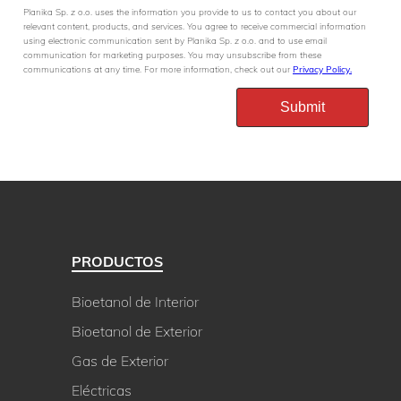
Planika Sp. z o.o. uses the information you provide to us to contact you about our
relevant content, products, and services. You agree to receive commercial information
using electronic communication sent by Planika Sp. z o.o. and to use email
communication for marketing purposes. You may unsubscribe from these
communications at any time. For more information, check out our
Privacy Policy.
PRODUCTOS
Bioetanol de Interior
Bioetanol de Exterior
Gas de Exterior
Eléctricas