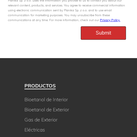
Planika Sp. z o.o. uses the information you provide to us to contact you about our
relevant content, products, and services. You agree to receive commercial information
using electronic communication sent by Planika Sp. z o.o. and to use email
communication for marketing purposes. You may unsubscribe from these
communications at any time. For more information, check out our
Privacy Policy.
PRODUCTOS
Bioetanol de Interior
Bioetanol de Exterior
Gas de Exterior
Eléctricas