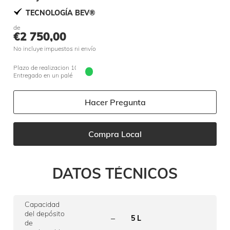
TECNOLOGÍA BEV®
de
€
2 750,00
No incluye impuestos ni envío
Plazo de realizacion 10 jours
Entregado en un palé
Hacer Pregunta
Compra Local
DATOS TÉCNICOS
Capacidad
del depósito
–
5 L
de