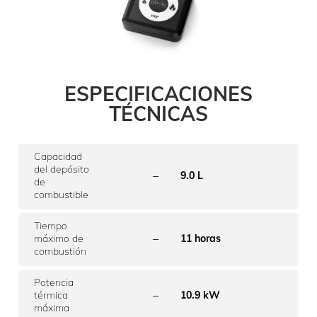
ESPECIFICACIONES
TÉCNICAS
Capacidad
del depósito
–
9.0 L
de
combustible
Tiempo
–
máximo de
11 horas
combustión
Potencia
–
térmica
10.9 kW
máxima