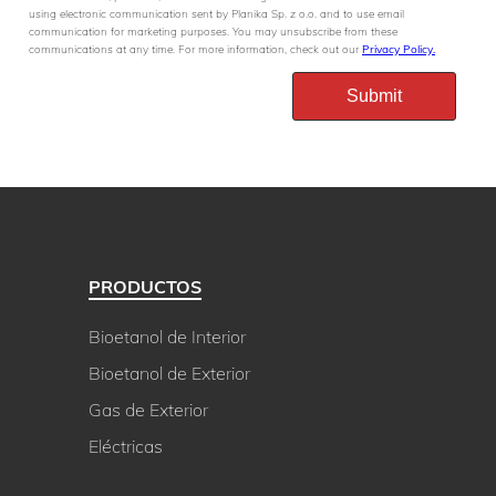
using electronic communication sent by Planika Sp. z o.o. and to use email
communication for marketing purposes. You may unsubscribe from these
communications at any time. For more information, check out our
Privacy Policy.
PRODUCTOS
Bioetanol de Interior
Bioetanol de Exterior
Gas de Exterior
Eléctricas