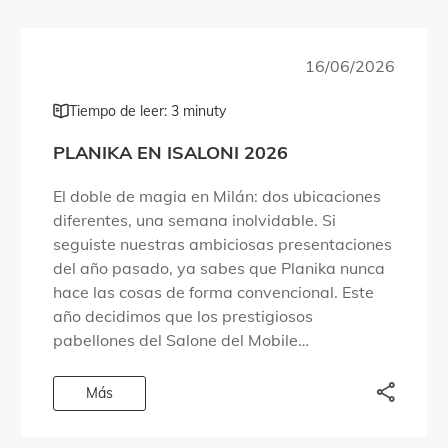
16/06/2026
Tiempo de leer: 3 minuty
PLANIKA EN ISALONI 2026
El doble de magia en Milán: dos ubicaciones
diferentes, una semana inolvidable. Si
seguiste nuestras ambiciosas presentaciones
del año pasado, ya sabes que Planika nunca
hace las cosas de forma convencional. Este
año decidimos que los prestigiosos
pabellones del Salone del Mobile
simplemente no eran suficientes para
albergar todo lo que queríamos compartir.
Más
Por eso […]