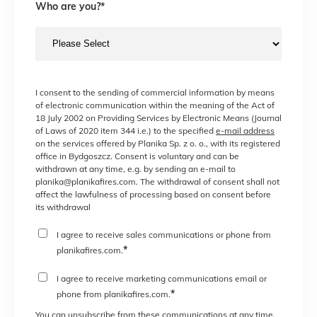
Who are you?
*
I consent to the sending of commercial information by means
of electronic communication within the meaning of the Act of
18 July 2002 on Providing Services by Electronic Means (Journal
of Laws of 2020 item 344 i.e.) to the specified
e-mail address
on the services offered by Planika Sp. z o. o., with its registered
office in Bydgoszcz. Consent is voluntary and can be
withdrawn at any time, e.g. by sending an e-mail to
planika@planikafires.com. The withdrawal of consent shall not
affect the lawfulness of processing based on consent before
its withdrawal
I agree to receive sales communications or phone from
*
planikafires.com.
I agree to receive marketing communications email or
*
phone from planikafires.com.
You can unsubscribe from these communications at any time.