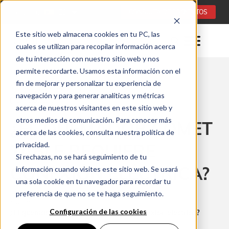
Idioma:
ES
CONSULTA DE PROYECTOS
Este sitio web almacena cookies en tu PC, las
cuales se utilizan para recopilar información acerca
de tu interacción con nuestro sitio web y nos
permite recordarte. Usamos esta información con el
fin de mejorar y personalizar tu experiencia de
Tiempo de leer: 0 minuty
navegación y para generar analíticas y métricas
27/02/2026
acerca de nuestros visitantes en este sitio web y
otros medios de comunicación. Para conocer más
¿EL QUEMADOR COMET
acerca de las cookies, consulta nuestra política de
TABLE REQUIERE
privacidad.
Si rechazas, no se hará seguimiento de tu
CONEXIÓN ELÉCTRICA?
información cuando visites este sitio web. Se usará
una sola cookie en tu navegador para recordar tu
preferencia de que no se te haga seguimiento.
Home
Configuración de las cookies
¿El quemador Comet Table requiere conexión eléctrica?