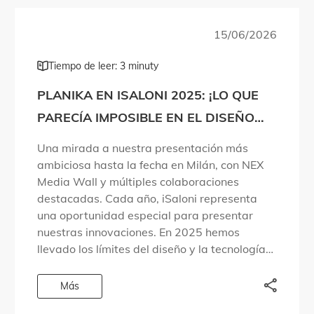
15/06/2026
Tiempo de leer: 3 minuty
PLANIKA EN ISALONI 2025: ¡LO QUE
PARECÍA IMPOSIBLE EN EL DISEÑO
DEL FUEGO SE HA HECHO REALIDAD!
Una mirada a nuestra presentación más
ambiciosa hasta la fecha en Milán, con NEX
Media Wall y múltiples colaboraciones
destacadas. Cada año, iSaloni representa
una oportunidad especial para presentar
nuestras innovaciones. En 2025 hemos
llevado los límites del diseño y la tecnología
aún más lejos. Hemos dado respuesta a
preguntas que las personas llevaban años […]
Más