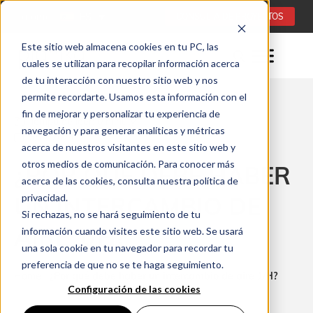
Idioma:
ES
CONSULTA DE PROYECTOS
Este sitio web almacena cookies en tu PC, las
cuales se utilizan para recopilar información acerca
de tu interacción con nuestro sitio web y nos
permite recordarte. Usamos esta información con el
fin de mejorar y personalizar tu experiencia de
Tiempo de leer: 0 minuty
navegación y para generar analíticas y métricas
13/12/2024
acerca de nuestros visitantes en este sitio web y
otros medios de comunicación. Para conocer más
¿POR QUÉ DEBE HABER
acerca de las cookies, consulta nuestra política de
UN INTERCAMBIO DE
privacidad.
Si rechazas, no se hará seguimiento de tu
AIRE 1/H?
información cuando visites este sitio web. Se usará
una sola cookie en tu navegador para recordar tu
preferencia de que no se te haga seguimiento.
Home
¿Por qué debe haber un intercambio de aire 1/H?
Configuración de las cookies