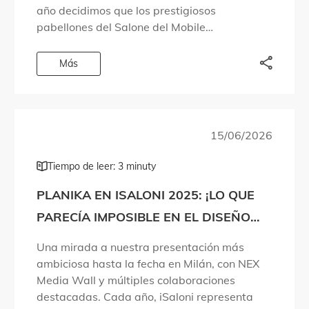
año decidimos que los prestigiosos
pabellones del Salone del Mobile
simplemente no eran suficientes para
albergar todo lo que queríamos compartir.
Más
Por eso […]
15/06/2026
Tiempo de leer: 3 minuty
PLANIKA EN ISALONI 2025: ¡LO QUE
PARECÍA IMPOSIBLE EN EL DISEÑO
DEL FUEGO SE HA HECHO REALIDAD!
Una mirada a nuestra presentación más
ambiciosa hasta la fecha en Milán, con NEX
Media Wall y múltiples colaboraciones
destacadas. Cada año, iSaloni representa