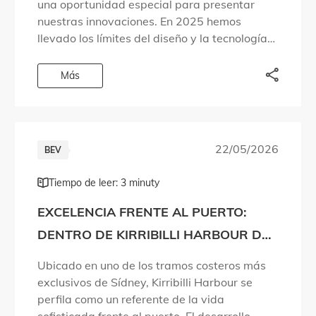
una oportunidad especial para presentar
nuestras innovaciones. En 2025 hemos
llevado los límites del diseño y la tecnología
aún más lejos. Hemos dado respuesta a
preguntas que las personas llevaban años […]
Más
22/05/2026
BEV
Tiempo de leer: 3 minuty
EXCELENCIA FRENTE AL PUERTO:
DENTRO DE KIRRIBILLI HARBOUR DE
MADE PROPERTY
Ubicado en uno de los tramos costeros más
exclusivos de Sídney, Kirribilli Harbour se
perfila como un referente de la vida