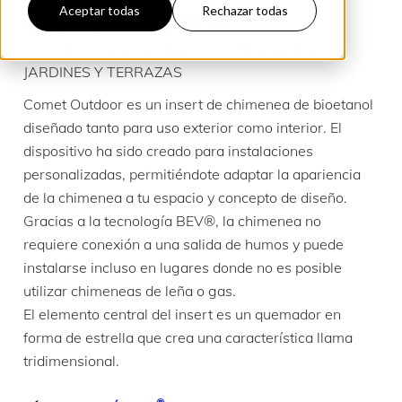
Aceptar todas
Rechazar todas
COMET OUTDOOR
INSERTO DE CHIMENEA DE BIOETANOL PARA
JARDINES Y TERRAZAS
Comet Outdoor es un insert de chimenea de bioetanol
diseñado tanto para uso exterior como interior. El
dispositivo ha sido creado para instalaciones
personalizadas, permitiéndote adaptar la apariencia
de la chimenea a tu espacio y concepto de diseño.
Gracias a la tecnología BEV®, la chimenea no
requiere conexión a una salida de humos y puede
instalarse incluso en lugares donde no es posible
utilizar chimeneas de leña o gas.
El elemento central del insert es un quemador en
forma de estrella que crea una característica llama
tridimensional.