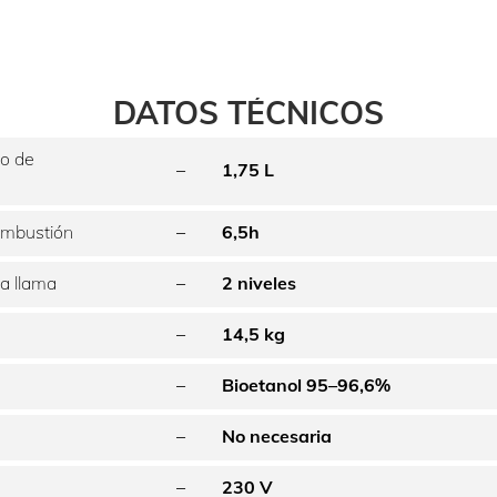
DATOS TÉCNICOS
to de
–
1,75 L
mbustión
–
6,5h
la llama
–
2 niveles
–
14,5 kg
–
Bioetanol 95–96,6%
–
No necesaria
–
230 V