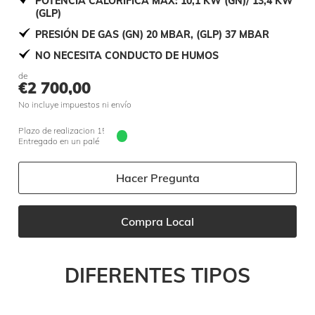
POTENCIA CALORÍFICA MÁX: 10,1 KW (GN)/ 13,4 KW
(GLP)
PRESIÓN DE GAS (GN) 20 MBAR, (GLP) 37 MBAR
NO NECESITA CONDUCTO DE HUMOS
de
€
2 700,00
No incluye impuestos ni envío
Plazo de realizacion 15 jours
Entregado en un palé
Hacer Pregunta
Compra Local
DIFERENTES TIPOS