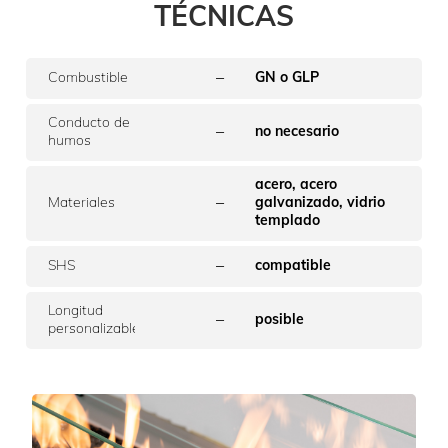
TÉCNICAS
–
Combustible
GN o GLP
Conducto de
–
no necesario
humos
acero, acero
–
Materiales
galvanizado, vidrio
templado
–
SHS
compatible
Longitud
–
posible
personalizable